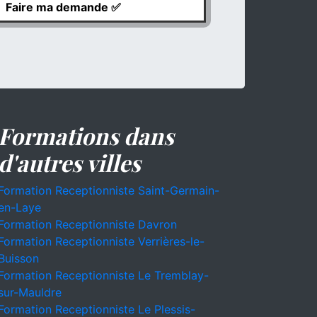
Formations dans
d'autres villes
Formation Receptionniste Saint-Germain-
en-Laye
Formation Receptionniste Davron
Formation Receptionniste Verrières-le-
Buisson
Formation Receptionniste Le Tremblay-
sur-Mauldre
Formation Receptionniste Le Plessis-