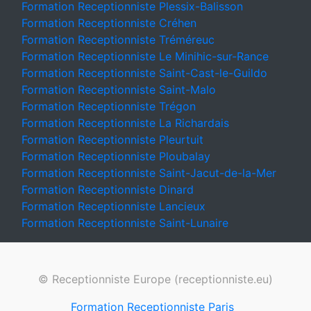
Formation Receptionniste Plessix-Balisson
Formation Receptionniste Créhen
Formation Receptionniste Tréméreuc
Formation Receptionniste Le Minihic-sur-Rance
Formation Receptionniste Saint-Cast-le-Guildo
Formation Receptionniste Saint-Malo
Formation Receptionniste Trégon
Formation Receptionniste La Richardais
Formation Receptionniste Pleurtuit
Formation Receptionniste Ploubalay
Formation Receptionniste Saint-Jacut-de-la-Mer
Formation Receptionniste Dinard
Formation Receptionniste Lancieux
Formation Receptionniste Saint-Lunaire
© Receptionniste Europe (receptionniste.eu)
Formation Receptionniste Paris