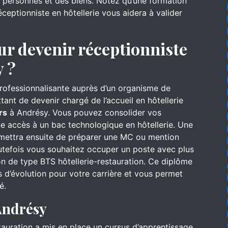
es personnes et des biens. Notez qu’une formation
ceptionniste en hôtellerie vous aidera à valider
ur devenir réceptionniste
y ?
professionnalisante auprès d’un organisme de
ant de devenir chargé de l’accueil en hôtellerie
rs
à Andrésy. Vous pouvez consolider vos
e accès à un bac technologique en hôtellerie. Une
rmettra ensuite de préparer une MC ou mention
utefois vous souhaitez occuper un poste avec plus
on de type BTS hôtellerie-restauration. Ce diplôme
 d’évolution pour votre carrière et vous permet
é.
Andrésy
stauration a mis en place un cursus d’apprentissage