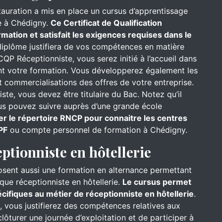
stauration a mis en place un cursus d’apprentissage
e à Chédigny.
Ce Certificat de Qualification
mation et satisfait les exigences requises dans le
iplôme justifiera de vos compétences en matière
CQP Réceptionniste, vous serez initié à l’accueil dans
ant votre formation. Vous développerez également les
 commercialisations des offres de votre entreprise.
te, vous devez être titulaire du Bac. Notez qu’il
ous pouvez suivre auprès d’une grande école
er le répertoire RNCP pour connaitre les centres
PF
ou compte personnel de formation à Chédigny.
eptionniste en hôtellerie
osent aussi une formation en alternance permettant
que réceptionniste en hôtellerie.
Le cursus permet
ifiques au métier de réceptionniste en hôtellerie
.
l, vous justifierez des compétences relatives aux
ôturer une journée d’exploitation et de participer à