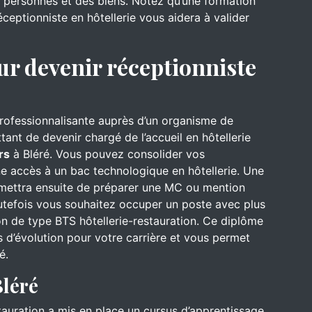
es personnes et des biens. Notez qu’une formation
ceptionniste en hôtellerie vous aidera à valider
ur devenir réceptionniste
professionnalisante auprès d’un organisme de
ant de devenir chargé de l’accueil en hôtellerie
rs
à Bléré. Vous pouvez consolider vos
e accès à un bac technologique en hôtellerie. Une
rmettra ensuite de préparer une MC ou mention
utefois vous souhaitez occuper un poste avec plus
on de type BTS hôtellerie-restauration. Ce diplôme
 d’évolution pour votre carrière et vous permet
é.
Bléré
stauration a mis en place un cursus d’apprentissage