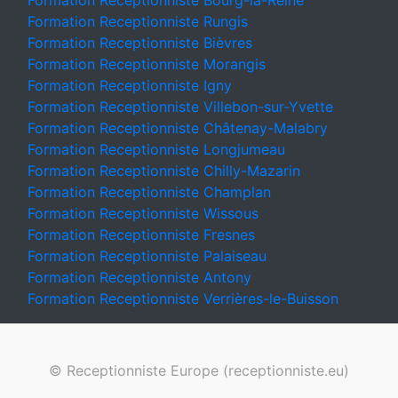
Formation Receptionniste Bourg-la-Reine
Formation Receptionniste Rungis
Formation Receptionniste Bièvres
Formation Receptionniste Morangis
Formation Receptionniste Igny
Formation Receptionniste Villebon-sur-Yvette
Formation Receptionniste Châtenay-Malabry
Formation Receptionniste Longjumeau
Formation Receptionniste Chilly-Mazarin
Formation Receptionniste Champlan
Formation Receptionniste Wissous
Formation Receptionniste Fresnes
Formation Receptionniste Palaiseau
Formation Receptionniste Antony
Formation Receptionniste Verrières-le-Buisson
© Receptionniste Europe (receptionniste.eu)