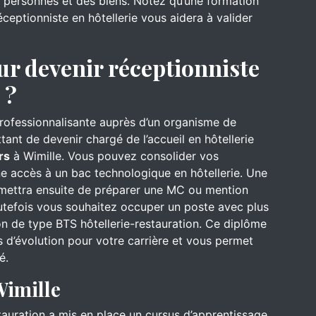
es personnes et des biens. Notez qu’une formation
ceptionniste en hôtellerie vous aidera à valider
ur devenir réceptionniste
 ?
professionnalisante auprès d’un organisme de
ant de devenir chargé de l’accueil en hôtellerie
rs
à Wimille. Vous pouvez consolider vos
e accès à un bac technologique en hôtellerie. Une
rmettra ensuite de préparer une MC ou mention
utefois vous souhaitez occuper un poste avec plus
on de type BTS hôtellerie-restauration. Ce diplôme
 d’évolution pour votre carrière et vous permet
é.
Wimille
stauration a mis en place un cursus d’apprentissage